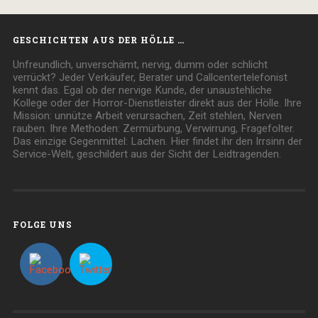
GESCHICHTEN AUS DER HÖLLE …
Unfreundlich, unverschämt, nervig, dumm oder schlicht
verrückt? Jeder Verkäufer, Berater und Callcentertelefonist
kennt das. Egal ob der nervige Kunde, der unaustehliche
Kollege oder der Horror-Dienstleister direkt aus der Hölle. Ihre
Mission: unnütze Arbeit verursachen, Zeit stehlen, Nerven
rauben. Ihre Methoden: Zermürbung, Verwirrung, Fragefolter.
Das einzige Gegenmittel: Lachen. Hier findet ihr den Irrsinn der
Service-Welt, geschildert aus der Sicht der Leidtragenden.
FOLGE UNS