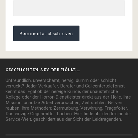
GESCHICHTEN AUS DER HÖLLE …
Unfreundlich, unverschämt, nervig, dumm oder schlicht
verrückt? Jeder Verkäufer, Berater und Callcentertelefonist
kennt das. Egal ob der nervige Kunde, der unaustehliche
Kollege oder der Horror-Dienstleister direkt aus der Hölle. Ihre
Mission: unnütze Arbeit verursachen, Zeit stehlen, Nerven
rauben. Ihre Methoden: Zermürbung, Verwirrung, Fragefolter.
Das einzige Gegenmittel: Lachen. Hier findet ihr den Irrsinn der
Service-Welt, geschildert aus der Sicht der Leidtragenden.